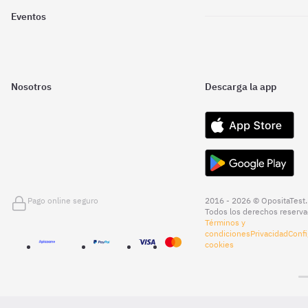
Eventos
Nosotros
Descarga la app
Pago online seguro
2016 - 2026 © OpositaTest.
Todos los derechos reserva
Términos y
condiciones
Privacidad
Confi
cookies