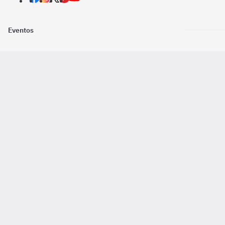
Eventos
Nosotros
Descarga la
Pago online seguro
2016 - 2026 ©