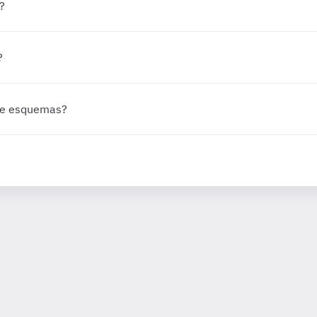
?
?
 de esquemas?