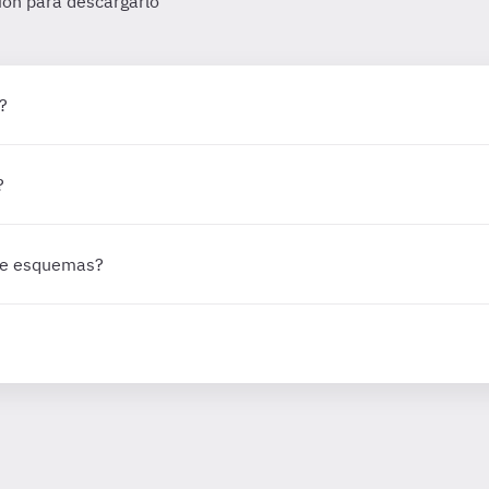
sión para descargarlo
?
?
 de esquemas?