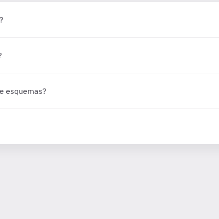
?
?
 de esquemas?