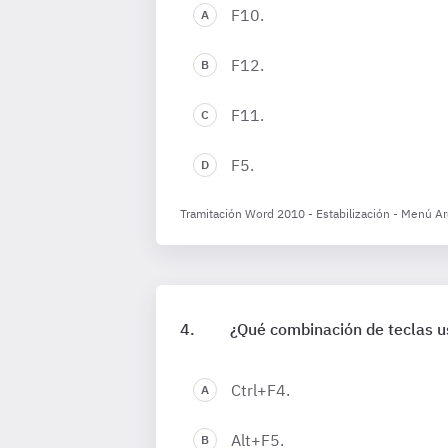
F10.
F12.
F11.
F5.
Tramitación Word 2010 - Estabilización - Menú A
¿Qué combinación de teclas us
Ctrl+F4.
Alt+F5.