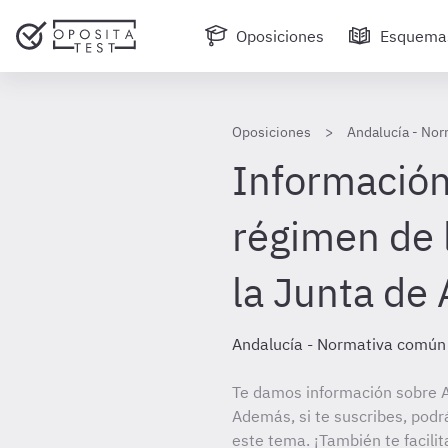
Oposiciones
Esquema
Oposiciones
Andalucía - No
Información 
régimen de 
la Junta de
Andalucía - Normativa común
Te damos información sobre 
Además, si te suscribes, podr
este tema. ¡También te facilit