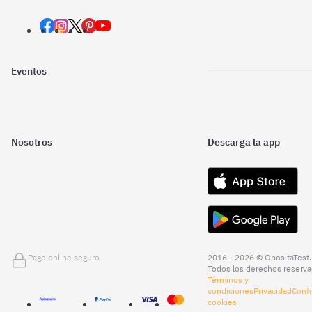
Eventos
Nosotros
Descarga la app
Pago online seguro
2016 - 2026 © OpositaTest.
Todos los derechos reserva
Términos y
condiciones
Privacidad
Confi
cookies