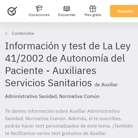
Acceder
Oposiciones
Esquemas
Mes gratis
Contenidos
Información y test de La Ley
41/2002 de Autonomía del
Paciente - Auxiliares
Servicios Sanitarios
de Auxiliar
Administrativo Sanidad, Normativa Común
Te damos información sobre Auxiliar Administrativo
Sanidad, Normativa Común. Además, si te suscribes,
podrás hacer test personalizados de este tema. ¡También
te facilitamos varios test gratuitos de Auxiliar