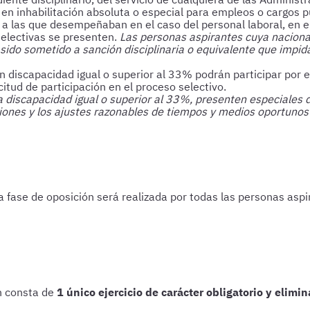
n inhabilitación absoluta o especial para empleos o cargos púb
s a las que desempeñaban en el caso del personal laboral, en e
electivas se presenten.
Las personas aspirantes cuya nacional
r sido sometido a sanción disciplinaria o equivalente que impi
on discapacidad igual o superior al 33% podrán participar por 
itud de participación en el proceso selectivo.
iscapacidad igual o superior al 33%, presenten especiales dif
ciones y los ajustes razonables de tiempos y medios oportunos
la fase de oposición será realizada por todas las personas asp
ón consta de
1 único ejercicio de carácter obligatorio y elimin