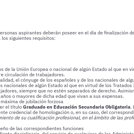
 personas aspirantes deberán poseer en el día de finalización 
os siguientes requisitos:
 de la Unión Europea o nacional de algún Estado al que en vir
re circulación de trabajadores.
alidad, el cónyuge de los españoles y de los nacionales de a
os nacionales de algún Estado al que en virtud de los Tratados
abajadores, siempre que no estén separados de derecho. Asimis
 años o mayores de dicha edad que vivan a sus expensas.
 máxima de jubilación forzosa
r el título
Graduado en Educación Secundaria Obligatoria
.
nte credencial de homologación o, en su caso, del correspondi
iento de su cualificación profesional, en el ámbito de las pro
peño de las correspondientes funciones
ente disciplinario, del servicio de cualquiera de las Administ