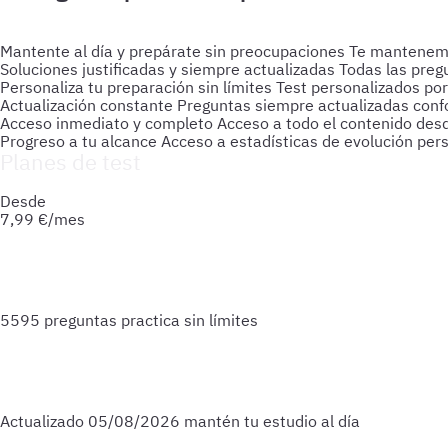
Mantente al día y prepárate sin preocupaciones
Te mantenemos
Soluciones justificadas y siempre actualizadas
Todas las preg
Personaliza tu preparación sin límites
Test personalizados por
Actualización constante
Preguntas siempre actualizadas confo
Acceso inmediato y completo
Acceso a todo el contenido des
Progreso a tu alcance
Acceso a estadísticas de evolución per
Planes de test
Accede a todo lo que necesitas para practicar. Test ilimitado
Desde
7,99
€/mes
5595 preguntas
practica sin límites
Actualizado
05/08/2026
mantén tu estudio al día