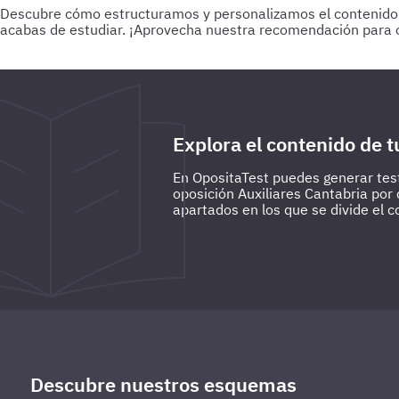
Descubre cómo estructuramos y personalizamos el contenido par
acabas de estudiar.
¡Aprovecha nuestra recomendación para o
Para empezar
Haz test de 25-30 preguntas a medida que vas
preguntas de todo lo estudiado hasta la fecha.
Explora el contenido de t
En OpositaTest puedes generar test
oposición Auxiliares Cantabria por
apartados en los que se divide el c
Descubre nuestros esquemas