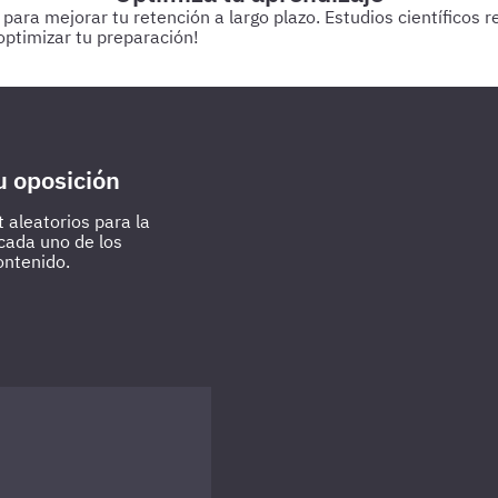
a mejorar tu retención a largo plazo. Estudios científicos res
ptimizar tu preparación!
 estudiando.
Cada 3 días
Realiza test de 50-60 preguntas sobr
u oposición
 aleatorios para la
 cada uno de los
ontenido.