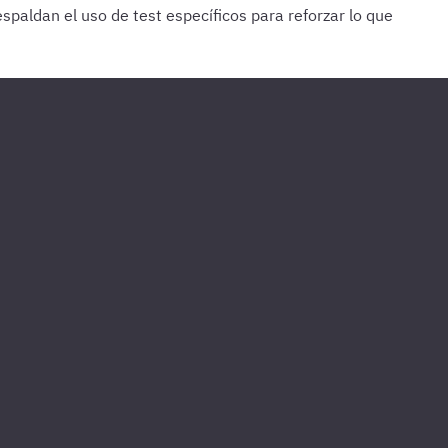
paldan el uso de test específicos para reforzar lo que
e lo último estudiado.
Cada 15 días
Haz 1 o 2 test de 100