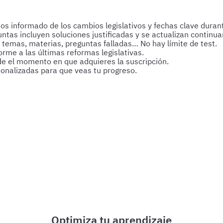
 informado de los cambios legislativos y fechas clave durant
untas incluyen soluciones justificadas y se actualizan continu
 temas, materias, preguntas falladas… No hay límite de test.
rme a las últimas reformas legislativas.
de el momento en que adquieres la suscripción.
sonalizadas para que veas tu progreso.
s y esquemas para afianzar tus conocimientos y optimizar tu p
Optimiza tu aprendizaje