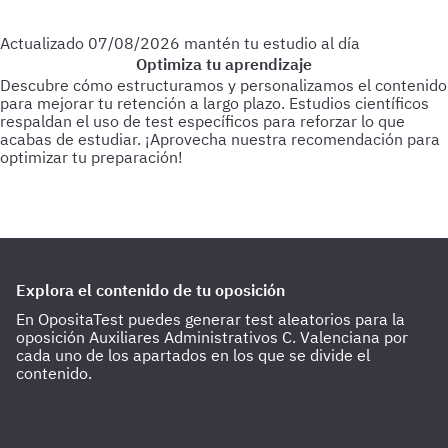
Actualizado
07/08/2026
mantén tu estudio al día
Optimiza tu aprendizaje
Descubre cómo estructuramos y personalizamos el contenido
para mejorar tu retención a largo plazo. Estudios científicos
respaldan el uso de test específicos para reforzar lo que
acabas de estudiar.
¡Aprovecha nuestra recomendación para
optimizar tu preparación!
Para empezar
Haz test de 25-30 preguntas a medida que vas
estudiando.
Cada 3 días
Realiza test de 50-60 preguntas
sobre lo último estudiado.
Cada 15 días
Haz 1 o 2 test de 100
preguntas de todo lo estudiado hasta la fecha.
Explora el contenido de tu oposición
En OpositaTest puedes generar test aleatorios para la
oposición Auxiliares Administrativos C. Valenciana por
cada uno de los apartados en los que se divide el
contenido.