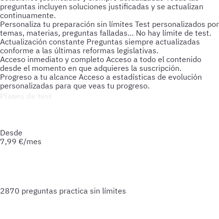
preguntas incluyen soluciones justificadas y se actualizan
continuamente.
Personaliza tu preparación sin límites
Test personalizados por
temas, materias, preguntas falladas… No hay límite de test.
Actualización constante
Preguntas siempre actualizadas
conforme a las últimas reformas legislativas.
Acceso inmediato y completo
Acceso a todo el contenido
desde el momento en que adquieres la suscripción.
Progreso a tu alcance
Acceso a estadísticas de evolución
personalizadas para que veas tu progreso.
Planes de test
Accede a todo lo que necesitas para practicar. Test ilimitados
y esquemas para afianzar tus conocimientos y optimizar tu
preparación.
Desde
7,99
€/mes
2870 preguntas
practica sin límites