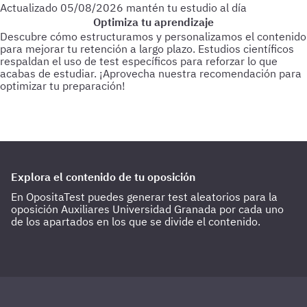
Actualizado
05/08/2026
mantén tu estudio al día
Optimiza tu aprendizaje
Descubre cómo estructuramos y personalizamos el contenido
para mejorar tu retención a largo plazo. Estudios científicos
respaldan el uso de test específicos para reforzar lo que
acabas de estudiar.
¡Aprovecha nuestra recomendación para
optimizar tu preparación!
Para empezar
Haz test de 25-30 preguntas a medida que vas
estudiando.
Cada 3 días
Realiza test de 50-60 preguntas
sobre lo último estudiado.
Cada 15 días
Haz 1 o 2 test de 100
preguntas de todo lo estudiado hasta la fecha.
Explora el contenido de tu oposición
En OpositaTest puedes generar test aleatorios para la
oposición Auxiliares Universidad Granada por cada uno
de los apartados en los que se divide el contenido.