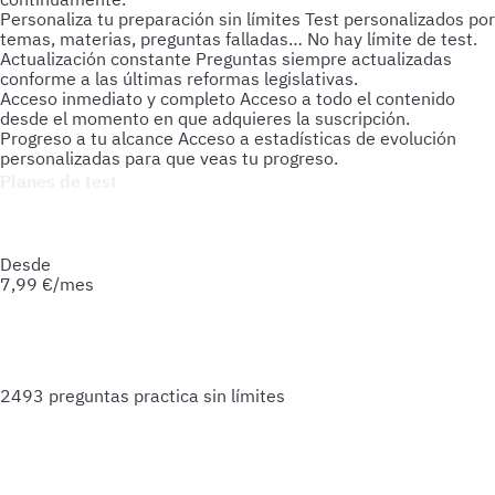
Personaliza tu preparación sin límites
Test personalizados por
temas, materias, preguntas falladas… No hay límite de test.
Actualización constante
Preguntas siempre actualizadas
conforme a las últimas reformas legislativas.
Acceso inmediato y completo
Acceso a todo el contenido
desde el momento en que adquieres la suscripción.
Progreso a tu alcance
Acceso a estadísticas de evolución
personalizadas para que veas tu progreso.
Planes de test
Accede a todo lo que necesitas para practicar. Test ilimitados
y esquemas para afianzar tus conocimientos y optimizar tu
preparación.
Desde
7,99
€/mes
2493 preguntas
practica sin límites