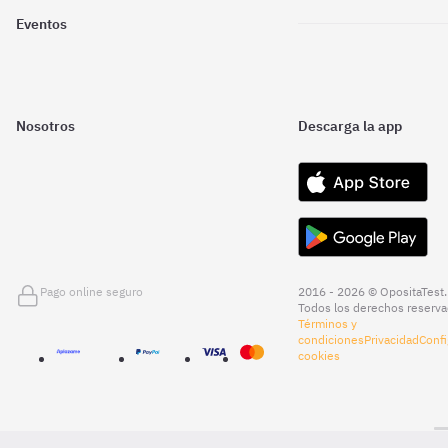
Eventos
Nosotros
Descarga la app
Pago online seguro
2016 - 2026 © OpositaTest.
Todos los derechos reserva
Términos y
condiciones
Privacidad
Confi
cookies