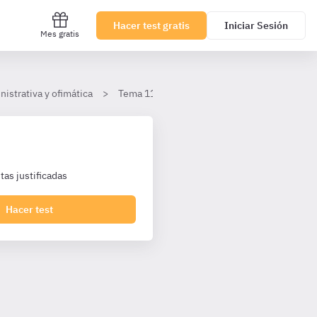
Hacer test gratis
Iniciar Sesión
Mes gratis
nistrativa y ofimática
Tema 11. Correo electrónico
El entorno
as justificadas
Hacer test