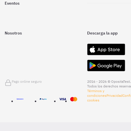
Eventos
Nosotros
Descarga la app
Pago online seguro
2016 - 2026 © OpositaTest.
Todos los derechos reserva
Términos y
condiciones
Privacidad
Confi
cookies