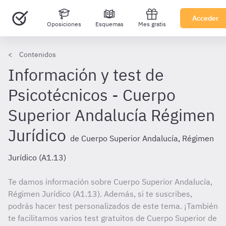
Acceder
Oposiciones
Esquemas
Mes gratis
Contenidos
Información y test de
Psicotécnicos - Cuerpo
Superior Andalucía Régimen
Jurídico
de Cuerpo Superior Andalucía, Régimen
Jurídico (A1.13)
Te damos información sobre Cuerpo Superior Andalucía,
Régimen Jurídico (A1.13). Además, si te suscribes,
podrás hacer test personalizados de este tema. ¡También
te facilitamos varios test gratuitos de Cuerpo Superior de