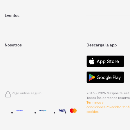
Eventos
Nosotros
Descarga la app
Pago online seguro
2016 - 2026 © OpositaTest.
Todos los derechos reserva
Términos y
condiciones
Privacidad
Confi
cookies