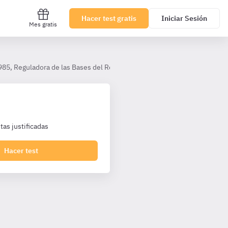
Hacer test gratis
Iniciar Sesión
Mes gratis
985, Reguladora de las Bases del Régimen Local.
Título III. La prov
as justificadas
Hacer test