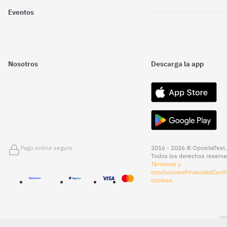
Eventos
Nosotros
Descarga la app
Pago online seguro
2016 - 2026 © OpositaTest.
Todos los derechos reserva
Términos y
condiciones
Privacidad
Confi
cookies