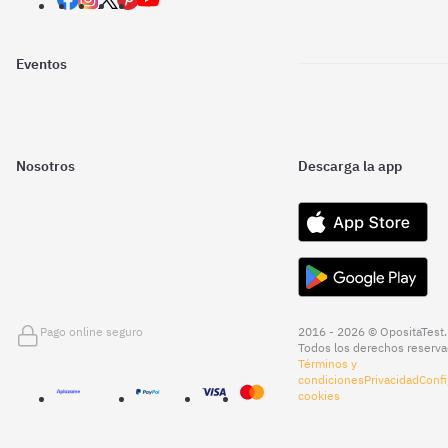
Eventos
Nosotros
Descarga la app
Pago online seguro
2016 - 2026 © OpositaTest.
Todos los derechos reserva
Términos y
condiciones
Privacidad
Confi
cookies