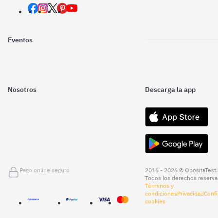
Eventos
Nosotros
Descarga la app
Pago online seguro
2016 - 2026 © OpositaTest.
Todos los derechos reserva
Términos y
condiciones
Privacidad
Confi
cookies