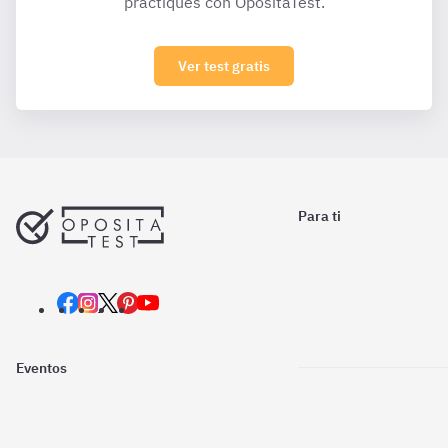
practiques con OpositaTest.
Ver test gratis
Para ti
Eventos