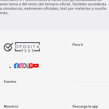
Para ti
Eventos
Nosotros
Descarga la app