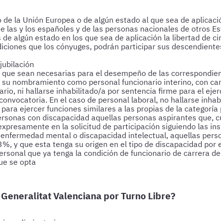
e la Unión Europea o de algún estado al que sea de aplicación
e las y los españoles y de las personas nacionales de otros E
 de algún estado en los que sea de aplicación la libertad de c
ciones que los cónyuges, podrán participar sus descendiente
jubilación
que sean necesarias para el desempeño de las correspondien
su nombramiento como personal funcionario interino, con car
rio, ni hallarse inhabilitado/a por sentencia firme para el eje
 convocatoria. En el caso de personal laboral, no hallarse inh
ara ejercer funciones similares a las propias de la categoría 
ersonas con discapacidad aquellas personas aspirantes que, cu
expresamente en la solicitud de participación siguiendo las in
enfermedad mental o discapacidad intelectual, aquellas perso
3%, y que esta tenga su origen en el tipo de discapacidad por 
personal que ya tenga la condición de funcionario de carrera d
que se opta
 Generalitat Valenciana por Turno Libre?