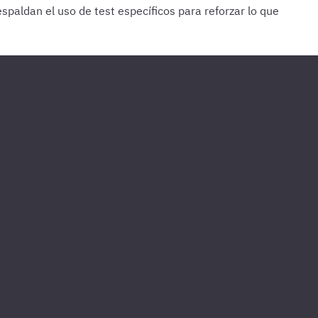
paldan el uso de test específicos para reforzar lo que
e lo último estudiado.
Cada 15 días
Haz 1 o 2 test de 100