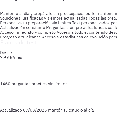
Mantente al día y prepárate sin preocupaciones
Te mantenemos
Soluciones justificadas y siempre actualizadas
Todas las preg
Personaliza tu preparación sin límites
Test personalizados por
Actualización constante
Preguntas siempre actualizadas confo
Acceso inmediato y completo
Acceso a todo el contenido des
Progreso a tu alcance
Acceso a estadísticas de evolución per
Planes de test
Accede a todo lo que necesitas para practicar. Test ilimitado
Desde
7,99
€/mes
1460 preguntas
practica sin límites
Actualizado
07/08/2026
mantén tu estudio al día