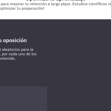
a mejorar tu retención a largo plazo. Estudios científicos res
ptimizar tu preparación!
 estudiando.
Cada 3 días
Realiza test de 50-60 preguntas sobr
u oposición
 aleatorios para la
L por cada uno de los
ontenido.