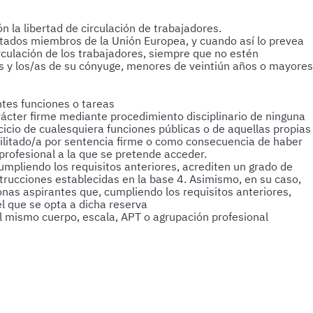
 la libertad de circulación de trabajadores.
stados miembros de la Unión Europea, y cuando así lo prevea
irculación de los trabajadores, siempre que no estén
s y los/as de su cónyuge, menores de veintiún años o mayores
tes funciones o tareas
ácter firme mediante procedimiento disciplinario de ninguna
rcicio de cualesquiera funciones públicas o de aquellas propias
abilitado/a por sentencia firme o como consecuencia de haber
profesional a la que se pretende acceder.
mpliendo los requisitos anteriores, acrediten un grado de
strucciones establecidas en la base 4. Asimismo, en su caso,
nas aspirantes que, cumpliendo los requisitos anteriores,
el que se opta a dicha reserva
el mismo cuerpo, escala, APT o agrupación profesional