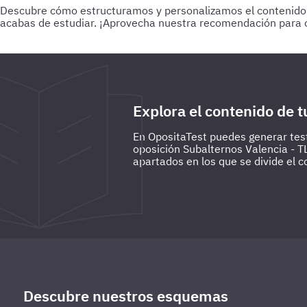
Descubre cómo estructuramos y personalizamos el contenido par
acabas de estudiar.
¡Aprovecha nuestra recomendación para o
Para empezar
Haz test de 25-30 preguntas a medida que vas
preguntas de todo lo estudiado hasta la fecha.
Explora el contenido de t
En OpositaTest puedes generar test
oposición Subalternos Valencia - T
apartados en los que se divide el c
Descubre nuestros esquemas