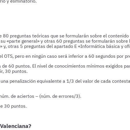
io y eliminatorio.
de 80 preguntas teóricas que se formularán sobre el contenido 
u «parte general» y otras 60 preguntas se formularán sobre l
 y, otras 5 preguntas del apartado E «Informática básica y of
l OTS, pero en ningún caso será inferior a 60 segundos por pr
á de 60 puntos. El nivel de conocimientos mínimos exigidos p
r, 30 puntos.
na penalización equivalente a 1/3 del valor de cada contestac
núm. de aciertos – (núm. de errores/3).
de 30 puntos.
t Valenciana?