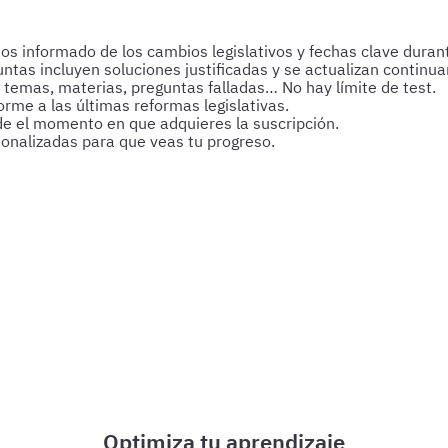
 informado de los cambios legislativos y fechas clave durant
untas incluyen soluciones justificadas y se actualizan continu
 temas, materias, preguntas falladas… No hay límite de test.
rme a las últimas reformas legislativas.
de el momento en que adquieres la suscripción.
sonalizadas para que veas tu progreso.
s y esquemas para afianzar tus conocimientos y optimizar tu p
Optimiza tu aprendizaje