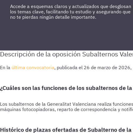
Accede a esquemas claros y actualizados que desglosan
los temas clave, facilitando tu estudio y asegurando que
no te pierdas ningún detalle importante.
En la
última convocatoria
, publicada el 26 de marzo de 2026,
¿Cuáles son las funciones de los subalternos de la
Los subalternos de la Generalitat Valenciana realiza funciones
máquinas fotocopiadoras, reparto de correspondencia y notifi
Histórico de plazas ofertadas de Subalterno de la