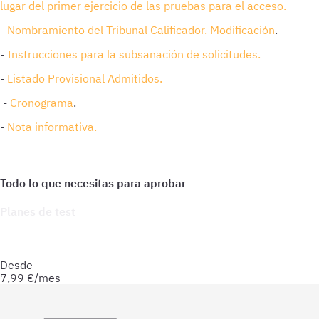
lugar del primer ejercicio de las pruebas para el acceso.
-
Nombramiento del Tribunal Calificador.
Modificación
.
-
Instrucciones para la subsanación de solicitudes.
-
Listado Provisional Admitidos.
-
Cronograma
.
-
Nota informativa.
Planes de test
Accede a todo lo que necesitas para practicar. Test ilimitados
y esquemas para afianzar tus conocimientos y optimizar tu
preparación.
Desde
7,99
€/mes