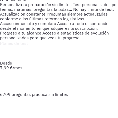
Personaliza tu preparación sin límites
Test personalizados por
temas, materias, preguntas falladas… No hay límite de test.
Actualización constante
Preguntas siempre actualizadas
conforme a las últimas reformas legislativas.
Acceso inmediato y completo
Acceso a todo el contenido
desde el momento en que adquieres la suscripción.
Progreso a tu alcance
Acceso a estadísticas de evolución
personalizadas para que veas tu progreso.
Planes de test
Accede a todo lo que necesitas para practicar. Test ilimitados
y esquemas para afianzar tus conocimientos y optimizar tu
preparación.
Desde
7,99
€/mes
6709 preguntas
practica sin límites