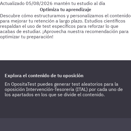
Actualizado
05/08/2026
mantén tu estudio al día
Optimiza tu aprendizaje
Descubre cómo estructuramos y personalizamos el contenido
para mejorar tu retención a largo plazo. Estudios científicos
respaldan el uso de test específicos para reforzar lo que
acabas de estudiar.
¡Aprovecha nuestra recomendación para
optimizar tu preparación!
Para empezar
Haz test de 25-30 preguntas a medida que vas
estudiando.
Cada 3 días
Realiza test de 50-60 preguntas
sobre lo último estudiado.
Cada 15 días
Haz 1 o 2 test de 100
preguntas de todo lo estudiado hasta la fecha.
Explora el contenido de tu oposición
En OpositaTest puedes generar test aleatorios para la
oposición Intervención-Tesorería (ITAL) por cada uno de
los apartados en los que se divide el contenido.