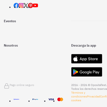
Eventos
Nosotros
Descarga la app
Pago online seguro
2016 - 2026 © OpositaTest.
Todos los derechos reserva
Términos y
condiciones
Privacidad
Confi
cookies