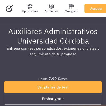
Acceder
Oposiciones
Esquemas
Mes gratis
Auxiliares Administrativos
Universidad Córdoba
Entrena con test personalizados, exámenes oficiales y
seguimiento de tu progreso
7,99 €
Desde
/mes
Ver planes de test
Probar gratis