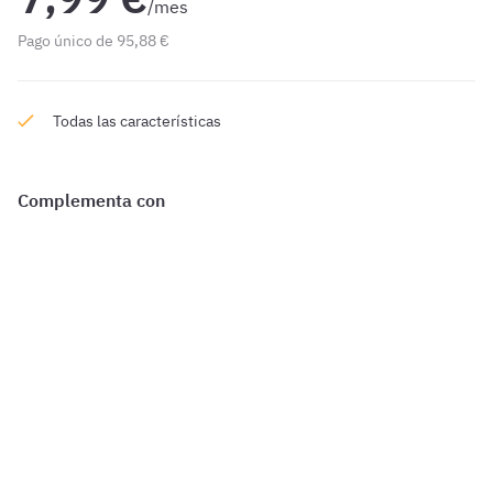
/mes
Pago único de 95,88 €
Todas las características
Complementa con
¿Qué incluye?
Complementa tu preparación con
1594 Preguntas
de
Constitución 12 meses además de las que ya están incluidas
en tu suscripción.