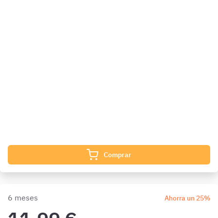
¿Qué incluye?
Complementa tu preparación con
2274 Preguntas
de Ley 39 1
mes además de las que ya están incluidas en tu suscripción.
¿Qué incluye?
Complementa tu preparación con
1085 Preguntas
de Trebep
1 mes además de las que ya están incluidas en tu suscripción.
Comprar
6 meses
Ahorra un 25%