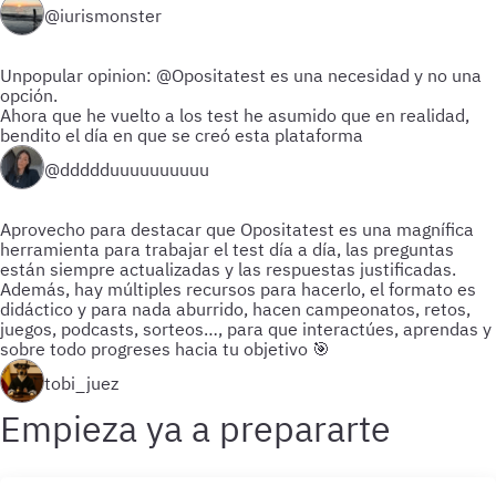
@iurismonster
Unpopular opinion: @Opositatest es una necesidad y no una
opción.
Ahora que he vuelto a los test he asumido que en realidad,
bendito el día en que se creó esta plataforma
@ddddduuuuuuuuuu
Aprovecho para destacar que Opositatest es una magnífica
herramienta para trabajar el test día a día, las preguntas
están siempre actualizadas y las respuestas justificadas.
Además, hay múltiples recursos para hacerlo, el formato es
didáctico y para nada aburrido, hacen campeonatos, retos,
juegos, podcasts, sorteos…, para que interactúes, aprendas y
sobre todo progreses hacia tu objetivo 🎯
tobi_juez
Empieza ya a prepararte