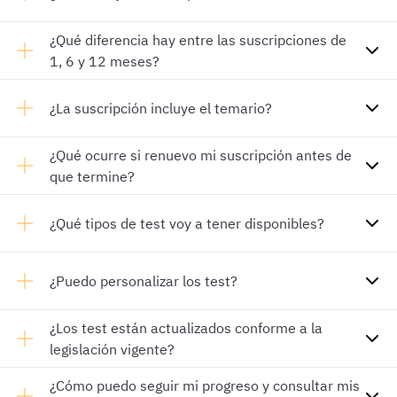
¿Qué diferencia hay entre las suscripciones de
1, 6 y 12 meses?
¿La suscripción incluye el temario?
¿Qué ocurre si renuevo mi suscripción antes de
que termine?
¿Qué tipos de test voy a tener disponibles?
¿Puedo personalizar los test?
¿Los test están actualizados conforme a la
legislación vigente?
¿Cómo puedo seguir mi progreso y consultar mis