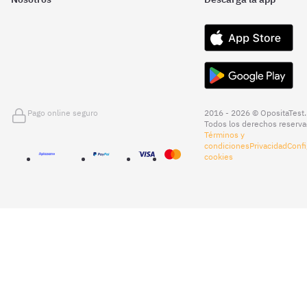
Pago online seguro
2016 - 2026 © OpositaTest.
Todos los derechos reserva
Términos y
condiciones
Privacidad
Confi
cookies