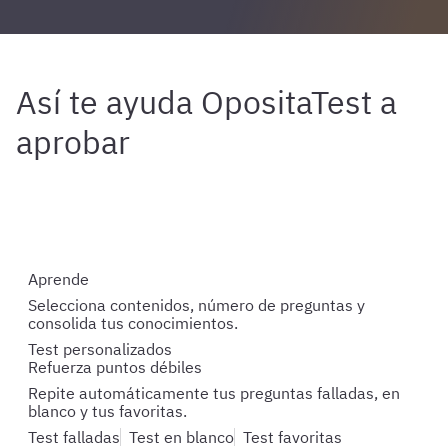
Aprende
Selecciona contenidos, número de preguntas y
consolida tus conocimientos.
Test personalizados
Refuerza puntos débiles
Repite automáticamente tus preguntas falladas, en
blanco y tus favoritas.
Test falladas
Test en blanco
Test favoritas