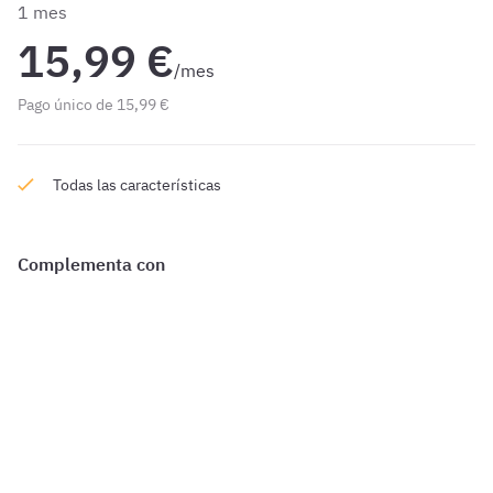
1 mes
15,99 €
/mes
Pago único de 15,99 €
Todas las características
Complementa con
¿Qué incluye?
Complementa tu preparación con
1594 Preguntas
de
Constitución 1 mes además de las que ya están incluidas en
tu suscripción.