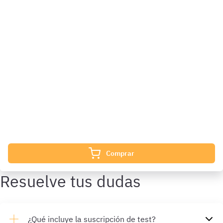
¿Qué incluye?
Complementa tu preparación con
2274 Preguntas
de Ley 39
12 meses además de las que ya están incluidas en tu
suscripción.
¿Qué incluye?
Complementa tu preparación con
1085 Preguntas
de Trebep
12 meses además de las que ya están incluidas en tu
suscripción.
Comprar
Resuelve tus dudas
¿Qué incluye la suscripción de test?