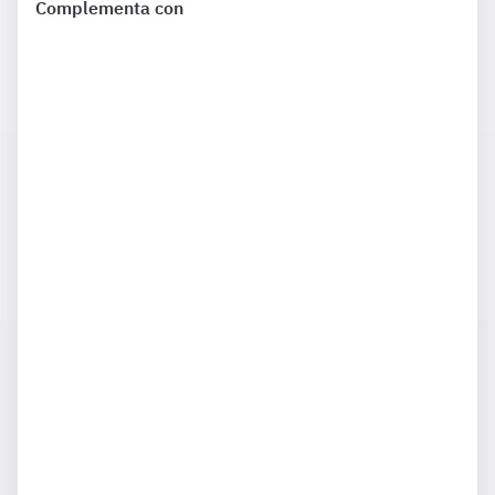
Complementa con
¿Qué incluye?
Complementa tu preparación con
2274 Preguntas
de Ley
39 12 meses además de las que ya están incluidas en tu
suscripción.
¿Qué incluye?
Complementa tu preparación con
1203 Preguntas
de Ley
40 12 meses además de las que ya están incluidas en tu
suscripción.