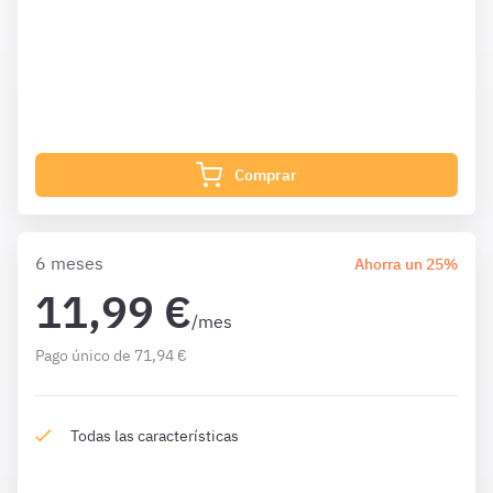
¿Qué incluye?
Complementa tu preparación con
1611 Preguntas
de Ley
Contratos 1 mes además de las que ya están incluidas en
tu suscripción.
Comprar
6 meses
Ahorra un 25%
11,99 €
/mes
Pago único de 71,94 €
Todas las características