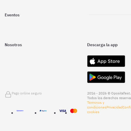
Eventos
Nosotros
Descarga la app
Pago online seguro
2016 - 2026 © OpositaTest.
Todos los derechos reserva
Términos y
condiciones
Privacidad
Confi
cookies