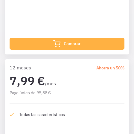
¿Qué incluye?
Complementa tu preparación con
1611 Preguntas
de Ley
Contratos 6 meses además de las que ya están incluidas
en tu suscripción.
Comprar
12 meses
Ahorra un 50%
7,99 €
/mes
Pago único de 95,88 €
Todas las características