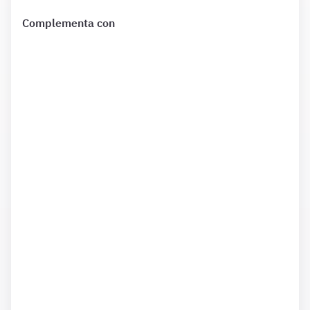
Complementa con
¿Qué incluye?
Complementa tu preparación con
2274 Preguntas
de Ley
39 1 mes además de las que ya están incluidas en tu
suscripción.
¿Qué incluye?
Complementa tu preparación con
1203 Preguntas
de Ley
40 1 mes además de las que ya están incluidas en tu
suscripción.