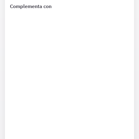
Complementa con
¿Qué incluye?
Complementa tu preparación con
2274 Preguntas
de Ley
39 6 meses además de las que ya están incluidas en tu
suscripción.
¿Qué incluye?
Complementa tu preparación con
1203 Preguntas
de Ley
40 6 meses además de las que ya están incluidas en tu
suscripción.