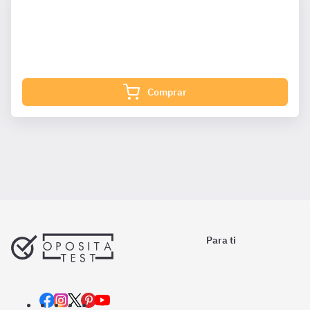
¿Qué incluye?
Complementa tu preparación con
1611 Preguntas
de Ley
Contratos 12 meses además de las que ya están
incluidas en tu suscripción.
Comprar
Para ti