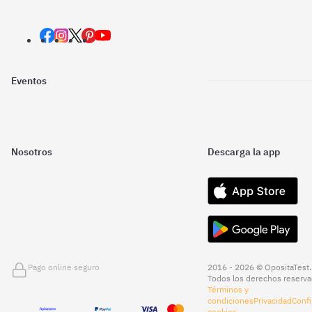
Eventos
Nosotros
Descarga la app
Pago online seguro
2016 - 2026 © OpositaTest.
Todos los derechos reserva
Términos y
condiciones
Privacidad
Confi
cookies