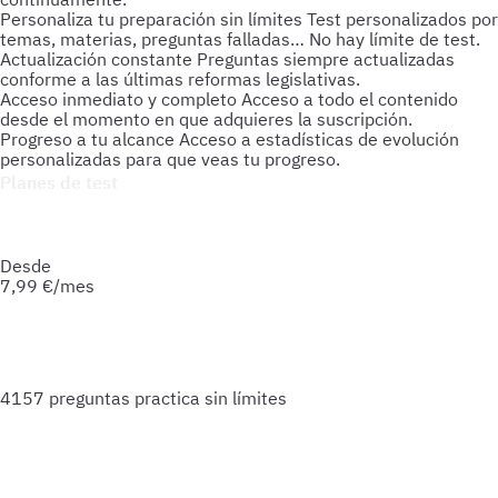
Personaliza tu preparación sin límites
Test personalizados por
temas, materias, preguntas falladas… No hay límite de test.
Actualización constante
Preguntas siempre actualizadas
conforme a las últimas reformas legislativas.
Acceso inmediato y completo
Acceso a todo el contenido
desde el momento en que adquieres la suscripción.
Progreso a tu alcance
Acceso a estadísticas de evolución
personalizadas para que veas tu progreso.
Planes de test
Accede a todo lo que necesitas para practicar. Test ilimitados
y esquemas para afianzar tus conocimientos y optimizar tu
preparación.
Desde
7,99
€/mes
4157 preguntas
practica sin límites