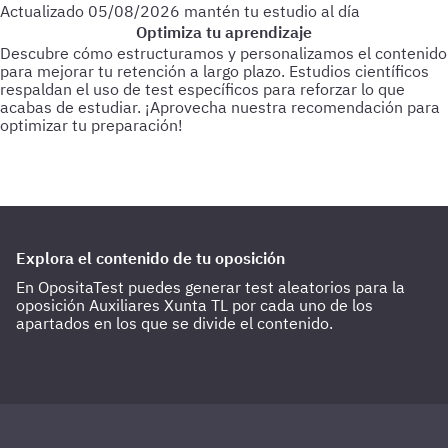
Actualizado
05/08/2026
mantén tu estudio al día
Optimiza tu aprendizaje
Descubre cómo estructuramos y personalizamos el contenido
para mejorar tu retención a largo plazo. Estudios científicos
respaldan el uso de test específicos para reforzar lo que
acabas de estudiar.
¡Aprovecha nuestra recomendación para
optimizar tu preparación!
Para empezar
Haz test de 25-30 preguntas a medida que vas
estudiando.
Cada 3 días
Realiza test de 50-60 preguntas
sobre lo último estudiado.
Cada 15 días
Haz 1 o 2 test de 100
preguntas de todo lo estudiado hasta la fecha.
Explora el contenido de tu oposición
En OpositaTest puedes generar test aleatorios para la
oposición Auxiliares Xunta TL por cada uno de los
apartados en los que se divide el contenido.