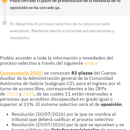
Plazo cerrado
El plazo de presentación de la instancia de tu
oposición se ha cerrado ya.
En desarrollo
El proceso selectivo de tu oposición está
avanzando. Mantente atento a próximas actualizaciones y
resultados.
Podéis acceder a toda la información y novedades del
proceso selectivo a través del siguiente
enlace
Convocatoria 2025:
se convocan
83 plazas
del Cuerpo
Auxiliar de la Administración general de la Comunidad
Autónoma de Galicia (subgrupo C2), para el ingreso por el
turno de acceso libre, correspondientes a las OEPs
de
2022
y
2024
, de las cuales 11 están reservadas a
personas que acrediten discapacidad en grado igual o
superior al 33%. El sistema selectivo será el de
oposición
.
Resolución (30/07/2026) por la que se nombra al
tribunal que deberá calificar el proceso selectivo
Resolución (29/07/2026) por la que se aprueban y se
hacen públicos los
listados provisionales
de personas