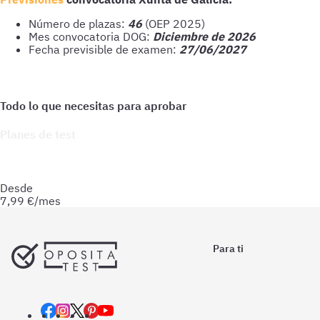
Número de plazas:
46
(OEP 2025)
Mes convocatoria DOG:
Diciembre de 2026
Fecha previsible de examen:
27/06/2027
Planes de test
Accede a todo lo que necesitas para practicar. Test ilimitados
y esquemas para afianzar tus conocimientos y optimizar tu
preparación.
Desde
7,99
€/mes
Para ti