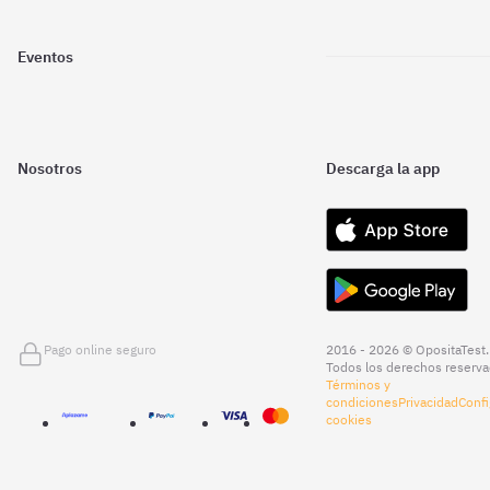
Eventos
Nosotros
Descarga la app
Pago online seguro
2016 - 2026 © OpositaTest.
Todos los derechos reserva
Términos y
condiciones
Privacidad
Confi
cookies