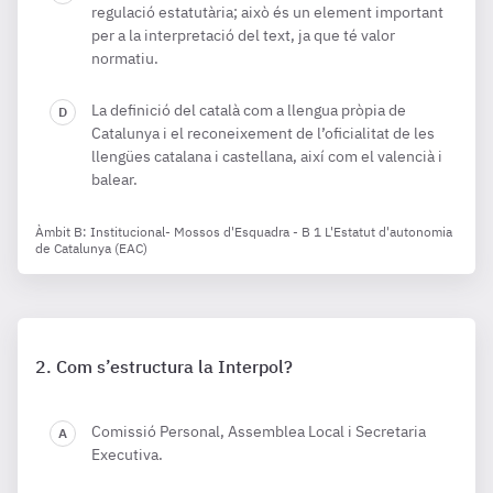
regulació estatutària; això és un element important
per a la interpretació del text, ja que té valor
normatiu.
La definició del català com a llengua pròpia de
Catalunya i el reconeixement de l’oficialitat de les
llengües catalana i castellana, així com el valencià i
balear.
Àmbit B: Institucional- Mossos d'Esquadra - B 1 L'Estatut d'autonomia
de Catalunya (EAC)
Com s’estructura la Interpol?
Comissió Personal, Assemblea Local i Secretaria
Executiva.