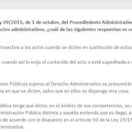
Ley 39/2015, de 1 de octubre, del Procedimiento Administrati
actos administrativos, ¿cuál de las siguientes respuestas es c
etroactiva a los actos cuando se dicten en sustitución de acto
uando así lo exija el contenido del acto o esté supeditada a s
ones Públicas sujetos al Derecho Administrativo se presumirán
cha en que se dicten, salvo que en ellos se disponga otra cosa.
blica tenga que dictar, en el ámbito de sus competencias, un
nistración Pública distinta y aquélla entienda que es ilegal, 
o de acuerdo con lo dispuesto en el artículo 50 de la Ley 29/19
inistrativa.