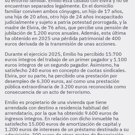
su entorno familiar. Emilio está casado con Elvira y no se
encuentran separados legalmente. En el domicilio
familiar conviven ambos cónyuges, un hijo de 17 años,
una hija de 20 años, otro hijo de 24 años incapacitado
judicialmente y sujeto a patria potestad prorrogada, y la
madre de Elvira, de 76 años, que percibe una pensión de
jubilación de 1.200 euros anuales. Además, esta última
ha obtenido en 2025 una pérdida patrimonial de 400
euros derivada de la transmisión de unas acciones.
Durante el ejercicio 2025, Emilio ha percibido 15.700
euros íntegros del trabajo de un primer pagador y 1.100
euros íntegros de un segundo pagador. Asimismo, ha
satisfecho 240 euros en concepto de cuotas sindicales.
Elvira, por su parte, ha percibido una prestación por
desempleo de 6.300 euros, así como una prestación
pública extraordinaria de 3.200 euros reconocida como
consecuencia de un acto de terrorismo.
Emilio es propietario de una vivienda que tiene
arrendada con destino a residencia habitual del
arrendatario, por la que ha obtenido 9.600 euros de
ingresos íntegros. En relación con dicho inmueble ha
satisfecho 15.000 euros de amortización de capital y
1.200 euros de intereses de un préstamo destinado a su
adquisición, 300 euros de otros gastos de financiación,