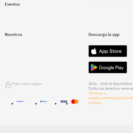
Eventos
Nosotros
Descarga la app
Pago online seguro
2016 - 2026 © OpositaTest.
Todos los derechos reserva
Términos y
condiciones
Privacidad
Confi
cookies