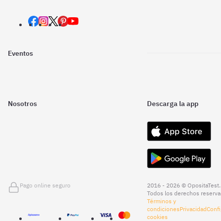
Eventos
Nosotros
Descarga la app
Pago online seguro
2016 - 2026 © OpositaTest.
Todos los derechos reserva
Términos y
condiciones
Privacidad
Confi
cookies