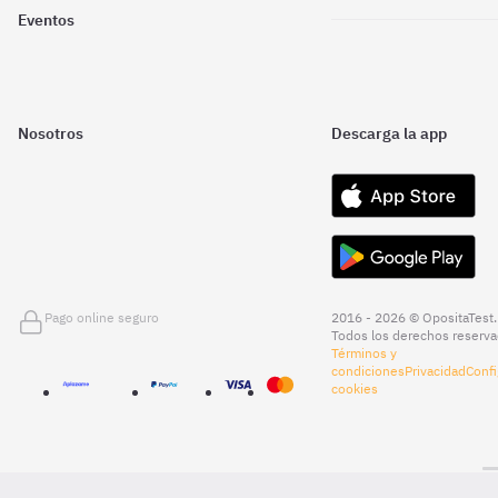
Eventos
Nosotros
Descarga la app
Pago online seguro
2016 - 2026 © OpositaTest.
Todos los derechos reserva
Términos y
condiciones
Privacidad
Confi
cookies