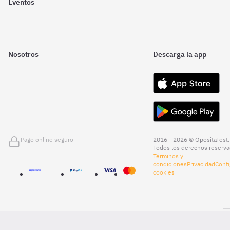
Eventos
Nosotros
Descarga la app
Pago online seguro
2016 - 2026 © OpositaTest.
Todos los derechos reserva
Términos y
condiciones
Privacidad
Confi
cookies