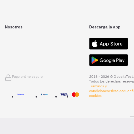
Nosotros
Descarga la app
Pago online seguro
2016 - 2026 © OpositaTest.
Todos los derechos reserva
Términos y
condiciones
Privacidad
Confi
cookies