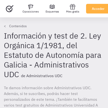
Acceder
Oposiciones
Esquemas
Mes gratis
Contenidos
Información y test de 2. Ley
Orgánica 1/1981, del
Estatuto de Autonomía para
Galicia - Administrativos
UDC
de Administrativos UDC
Te damos información sobre Administrativos UDC.
Además, si te suscribes, podrás hacer test
personalizados de este tema. ¡También te facilitamos
varios test gratuitos de Administrativos Universidad A