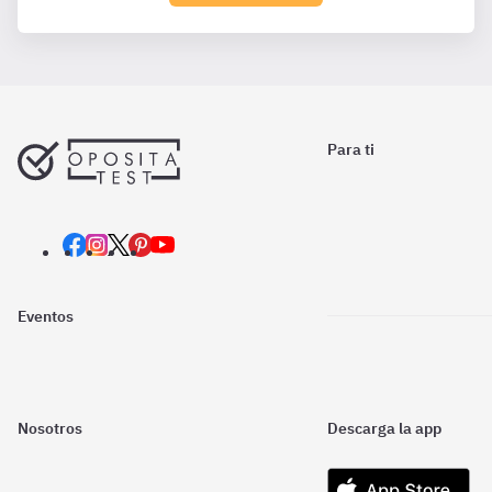
Para ti
Eventos
Nosotros
Descarga la app