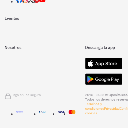
Eventos
Nosotros
Descarga la app
Pago online seguro
2016 - 2026 © OpositaTest.
Todos los derechos reserva
Términos y
condiciones
Privacidad
Confi
cookies