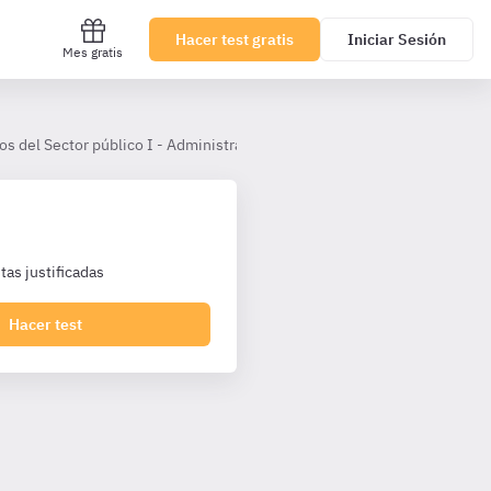
Hacer test gratis
Iniciar Sesión
Mes gratis
os del Sector público I - Administrativos UDC
Libro Primero. Título
as justificadas
Hacer test