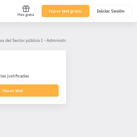
Hacer test gratis
Iniciar Sesión
Mes gratis
os del Sector público I - Administrativos UDC
Libro Primero. Título
as justificadas
Hacer test