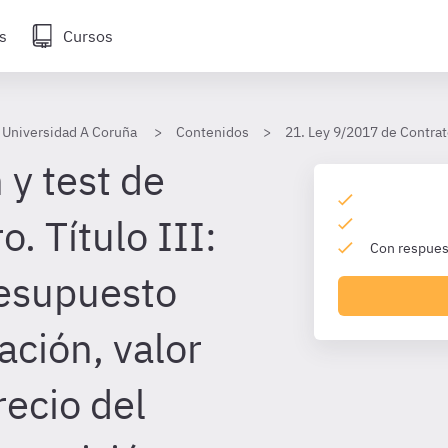
s
Cursos
 Universidad A Coruña
Contenidos
21. Ley 9/2017 de Contrat
 y test de
o. Título III:
Con respuest
resupuesto
tación, valor
recio del