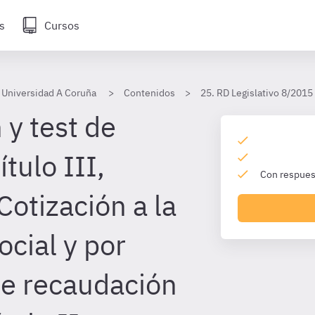
s
Cursos
 Universidad A Coruña
Contenidos
25. RD Legislativo 8/2015 
 y test de
ítulo III,
Con respuest
Cotización a la
cial y por
e recaudación