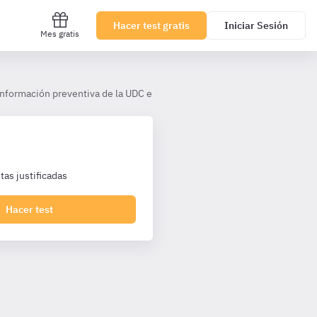
Hacer test gratis
Iniciar Sesión
Mes gratis
 información preventiva de la UDC en materia de pantallas de visualizac
as justificadas
Hacer test