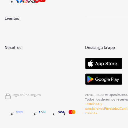
Eventos
Nosotros
Descarga la app
Pago online seguro
2016 - 2026 © OpositaTest.
Todos los derechos reserva
Términos y
condiciones
Privacidad
Confi
cookies