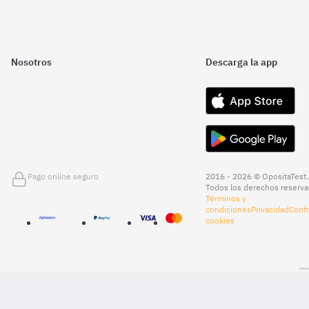
Nosotros
Descarga la app
Pago online seguro
2016 - 2026 © OpositaTest.
Todos los derechos reserva
Términos y
condiciones
Privacidad
Confi
cookies