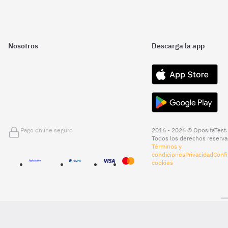
Nosotros
Descarga la app
Pago online seguro
2016 - 2026 © OpositaTest.
Todos los derechos reserva
Términos y
condiciones
Privacidad
Confi
cookies