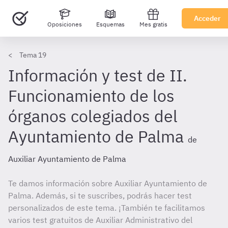
Acceder
Oposiciones
Esquemas
Mes gratis
Tema 19
Información y test de II.
Funcionamiento de los
órganos colegiados del
Ayuntamiento de Palma
de
Auxiliar Ayuntamiento de Palma
Te damos información sobre Auxiliar Ayuntamiento de
Palma. Además, si te suscribes, podrás hacer test
personalizados de este tema. ¡También te facilitamos
varios test gratuitos de Auxiliar Administrativo del