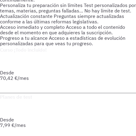
Personaliza tu preparación sin límites
Test personalizados por
temas, materias, preguntas falladas… No hay límite de test.
Actualización constante
Preguntas siempre actualizadas
conforme a las últimas reformas legislativas.
Acceso inmediato y completo
Acceso a todo el contenido
desde el momento en que adquieres la suscripción.
Progreso a tu alcance
Acceso a estadísticas de evolución
personalizadas para que veas tu progreso.
Curso ¡Todo incluido!
Prepara tu oposición de forma integral: material actualizado,
soporte personalizado y herramientas pensadas para que
avances seguro hacia tu meta.
Desde
70,42
€/mes
Saber más del curso
Planes de test
Accede a todo lo que necesitas para practicar. Test ilimitados
y esquemas para afianzar tus conocimientos y optimizar tu
preparación.
Desde
7,99
€/mes