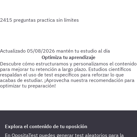
2415 preguntas
practica sin límites
Actualizado
05/08/2026
mantén tu estudio al día
Optimiza tu aprendizaje
Descubre cómo estructuramos y personalizamos el contenido
para mejorar tu retención a largo plazo. Estudios científicos
respaldan el uso de test específicos para reforzar lo que
acabas de estudiar.
¡Aprovecha nuestra recomendación para
optimizar tu preparación!
Para empezar
Haz test de 25-30 preguntas a medida que vas
estudiando.
Cada 3 días
Realiza test de 50-60 preguntas
sobre lo último estudiado.
Cada 15 días
Haz 1 o 2 test de 100
preguntas de todo lo estudiado hasta la fecha.
Explora el contenido de tu oposición
En OpositaTest puedes generar test aleatorios para la